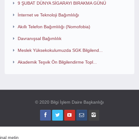
9 ŞUBAT DÜNYA SİGARAYI BIRAKMA GÜNÜ
İnternet ve Teknoloji Bağımlılığı
Akıllı Telefon Bağımlılığı (Nomofobia)
Davranışsal Bağımlılık
Meslek Yüksekokulumuzda SGK Bilgilend...
Akademik Teşvik Ön Bilgilendirme Topl...
© 2020 Bilgi İşlem Daire Başkanlığı
jinal metin