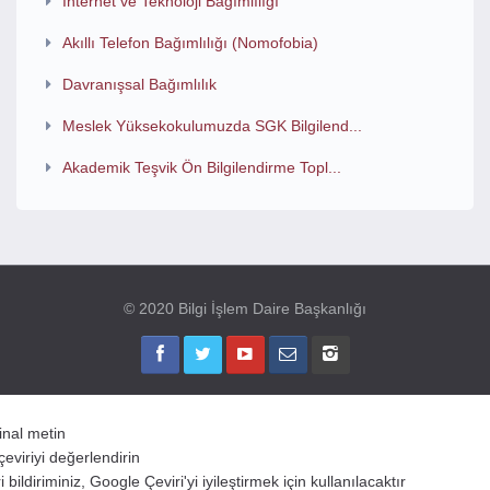
İnternet ve Teknoloji Bağımlılığı
Akıllı Telefon Bağımlılığı (Nomofobia)
Davranışsal Bağımlılık
Meslek Yüksekokulumuzda SGK Bilgilend...
Akademik Teşvik Ön Bilgilendirme Topl...
© 2020 Bilgi İşlem Daire Başkanlığı
jinal metin
çeviriyi değerlendirin
 bildiriminiz, Google Çeviri'yi iyileştirmek için kullanılacaktır