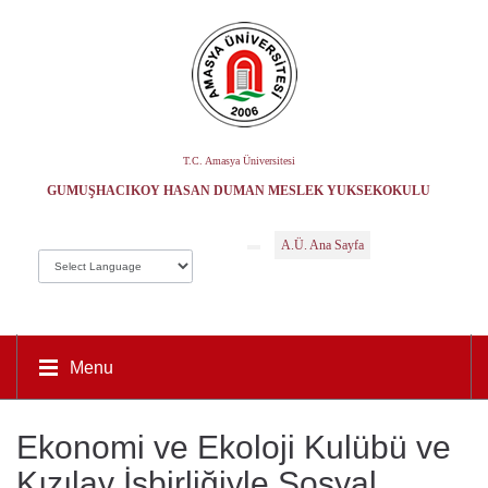
T.C. Amasya Üniversitesi
GÜMÜŞHACIKÖY HASAN DUMAN MESLEK YÜKSEKOKULU
A.Ü. Ana Sayfa
Menu
Ekonomi ve Ekoloji Kulübü ve
Kızılay İşbirliğiyle Sosyal