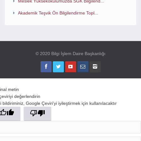
Meslek Yüksekokulumuzda SGK Bilgilend...
Akademik Teşvik Ön Bilgilendirme Topl...
© 2020 Bilgi İşlem Daire Başkanlığı
jinal metin
çeviriyi değerlendirin
 bildiriminiz, Google Çeviri'yi iyileştirmek için kullanılacaktır