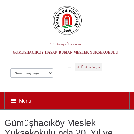
T.C. Amasya Üniversitesi
GÜMÜŞHACIKÖY HASAN DUMAN MESLEK YÜKSEKOKULU
A.Ü. Ana Sayfa
Menu
Gümüşhacıköy Meslek
Yüksekokulu’nda 20. Yıl ve