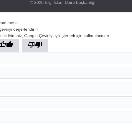
© 2020 Bilgi İşlem Daire Başkanlığı
jinal metin
çeviriyi değerlendirin
 bildiriminiz, Google Çeviri'yi iyileştirmek için kullanılacaktır