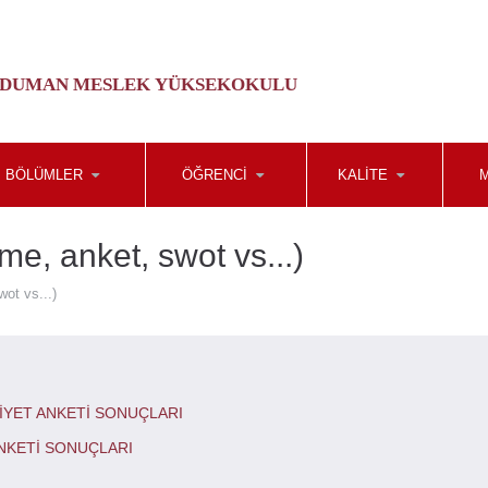
 DUMAN MESLEK YÜKSEKOKULU
BÖLÜMLER
ÖĞRENCI
KALITE
me, anket, swot vs...)
wot vs...)
İYET ANKETİ SONUÇLARI
NKETİ SONUÇLARI